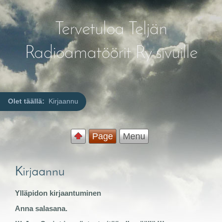
Tervetuloa Teljän
Radioamatöörit Ry sivuille
Olet täällä:
Kirjaannu
Page
Menu
Kirjaannu
Ylläpidon kirjaantuminen
Anna salasana.