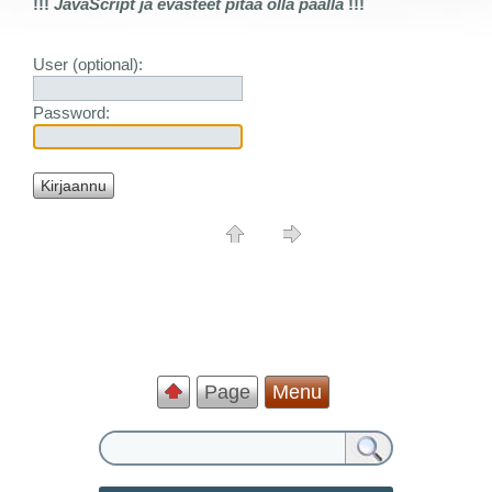
!!!
JavaScript ja evästeet pitää olla päällä
!!!
User (optional):
Password:
Page
Menu